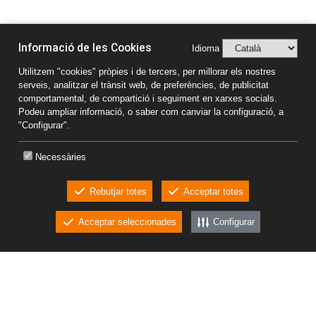
Informació de les Cookies
Idioma
Utilitzem "cookies" pròpies i de tercers, per millorar els nostres
serveis, analitzar el trànsit web, de preferències, de publicitat
comportamental, de compartició i seguiment en xarxes socials.
Podeu ampliar informació, o saber com canviar la configuració, a
"Configurar".
Necessàries
Dirección
Rebutjar totes
Acceptar totes
Ctra. C-17z, Km 72.5,
08508 Les Masies de Voltregà
Acceptar seleccionades
Configurar
CKEW
(Barcelona) Espanya
cookies
+34 938 502 727
Contacte
promic@promic.es