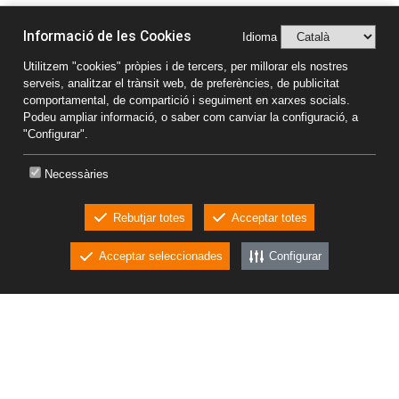
Informació de les Cookies
Idioma
Utilitzem "cookies" pròpies i de tercers, per millorar els nostres
serveis, analitzar el trànsit web, de preferències, de publicitat
comportamental, de compartició i seguiment en xarxes socials.
Podeu ampliar informació, o saber com canviar la configuració, a
Direção
"Configurar".
Ctra. C-17z, Km 72.5,
08508 Les Masies de Voltregà
Necessàries
(Barcelona) Espanya
+34 938 502 727
Rebutjar totes
Acceptar totes
Acceptar seleccionades
Configurar
Contacto
CKEW
cookies
promic@promic.es
www.promic.es
Aviso legal
Política de privacidade
Partilla Conteúdo